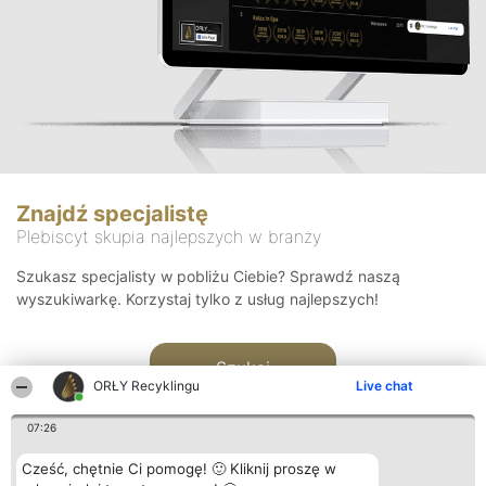
Znajdź specjalistę
Plebiscyt skupia najlepszych w branży
Szukasz specjalisty w pobliżu Ciebie? Sprawdź naszą
wyszukiwarkę. Korzystaj tylko z usług najlepszych!
Szukaj
ORŁY Recyklingu
Live chat
07:26
Cześć, chętnie Ci pomogę! 🙂 Kliknij proszę w