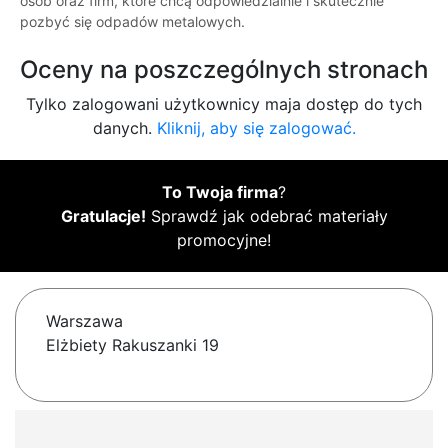
osób oraz firm, które chcą odpowiedzialnie i skutecznie
pozbyć się odpadów metalowych.
Oceny na poszczególnych stronach
Tylko zalogowani użytkownicy maja dostęp do tych
danych.
Kliknij, aby się zalogować.
To Twoja firma
?
Gratulacje!
Sprawdź jak odebrać materiały
promocyjne!
Warszawa
Elżbiety Rakuszanki 19