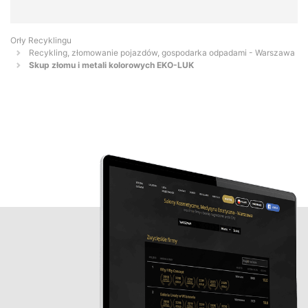
Orły Recyklingu
Recykling, złomowanie pojazdów, gospodarka odpadami - Warszawa
Skup złomu i metali kolorowych EKO-LUK