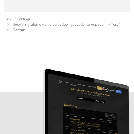
Orły Recyklingu
Recykling, złomowanie pojazdów, gospodarka odpadami - Toruń
Gentor