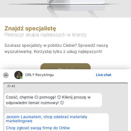
Znajdź specjalistę
Plebiscyt skupia najlepszych w branży
Szukasz specjalisty w pobliżu Ciebie? Sprawdź naszą
wyszukiwarkę. Korzystaj tylko z usług najlepszych!
Szukaj
ORŁY Recyklingu
Live chat
21:43
Cześć, chętnie Ci pomogę! 🙂 Kliknij proszę w
odpowiedni temat rozmowy! 🙂
Organizator plebiscytu
Plebiscyt
Kontakt
Jestem Laureatem, chcę odebrać materiały
Bright Side Solutions sp. z o.
Laureaci
Kontakt
marketingowe
o. sp. k.
Lista
ul. Ruska 22
wszystkich
Chcę zgłosić swoją firmę do Orłów
Wrocław 50-079
Laureatów