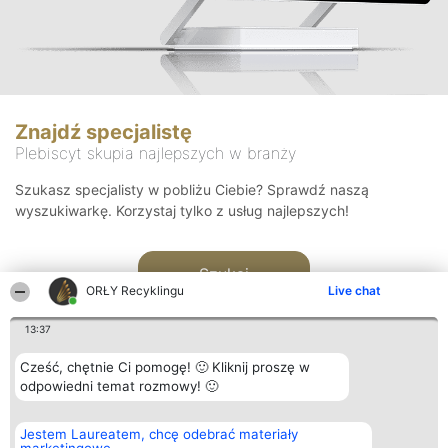
Znajdź specjalistę
Plebiscyt skupia najlepszych w branży
Szukasz specjalisty w pobliżu Ciebie? Sprawdź naszą
wyszukiwarkę. Korzystaj tylko z usług najlepszych!
Szukaj
ORŁY Recyklingu
Live chat
13:37
Cześć, chętnie Ci pomogę! 🙂 Kliknij proszę w
odpowiedni temat rozmowy! 🙂
Organizator plebiscytu
Plebiscyt
Kontakt
Jestem Laureatem, chcę odebrać materiały
Bright Side Solutions sp. z o.
Laureaci
Kontakt