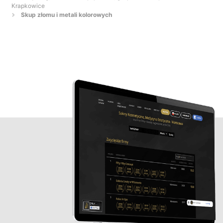
Krapkowice
Skup złomu i metali kolorowych