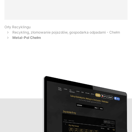
Orły Recyklingu
Recykling, złomowanie pojazdów, gospodarka odpadami - Chełm
Metal-Pol Chełm