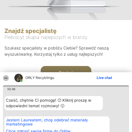
Znajdź specjalistę
Plebiscyt skupia najlepszych w branży
Szukasz specjalisty w pobliżu Ciebie? Sprawdź naszą
wyszukiwarkę. Korzystaj tylko z usług najlepszych!
Szukaj
ORŁY Recyklingu
Live chat
02:46
Cześć, chętnie Ci pomogę! 🙂 Kliknij proszę w
odpowiedni temat rozmowy! 🙂
Organizator plebiscytu
Plebiscyt
Kontakt
Jestem Laureatem, chcę odebrać materiały
Bright Side Solutions sp. z o.
Laureaci
Kontakt
marketingowe
o. sp. k.
Lista
ul. Ruska 22
wszystkich
Chcę zgłosić swoją firmę do Orłów