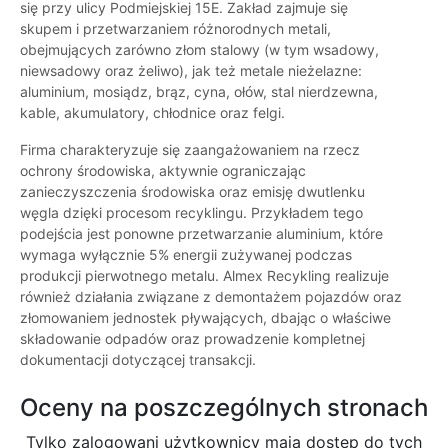
się przy ulicy Podmiejskiej 15E. Zakład zajmuje się
skupem i przetwarzaniem różnorodnych metali,
obejmujących zarówno złom stalowy (w tym wsadowy,
niewsadowy oraz żeliwo), jak też metale nieżelazne:
aluminium, mosiądz, brąz, cyna, ołów, stal nierdzewna,
kable, akumulatory, chłodnice oraz felgi.
Firma charakteryzuje się zaangażowaniem na rzecz
ochrony środowiska, aktywnie ograniczając
zanieczyszczenia środowiska oraz emisję dwutlenku
węgla dzięki procesom recyklingu. Przykładem tego
podejścia jest ponowne przetwarzanie aluminium, które
wymaga wyłącznie 5% energii zużywanej podczas
produkcji pierwotnego metalu. Almex Recykling realizuje
również działania związane z demontażem pojazdów oraz
złomowaniem jednostek pływających, dbając o właściwe
składowanie odpadów oraz prowadzenie kompletnej
dokumentacji dotyczącej transakcji.
Oceny na poszczególnych stronach
Tylko zalogowani użytkownicy maja dostęp do tych