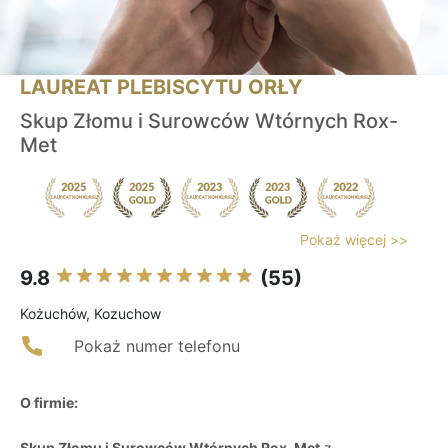
LAUREAT PLEBISCYTU ORŁY
Skup Złomu i Surowców Wtórnych Rox-
Met
Pokaż więcej >>
9.8
(55)
Kożuchów, Kozuchow
Pokaż numer telefonu
O firmie:
Skup Złomu i Surowców Wtórnych Rox-Met
z