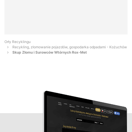
Orły Recyklingu
Recykling, złomowanie pojazdów, gospodarka odpadami - Kożuchów
Skup Złomu i Surowców Wtórnych Rox-Met