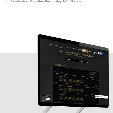
Składowisko Odpadów Komunalnych Spółka z o.o.