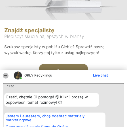
Znajdź specjalistę
Plebiscyt skupia najlepszych w branży
Szukasz specjalisty w pobliżu Ciebie? Sprawdź naszą
wyszukiwarkę. Korzystaj tylko z usług najlepszych!
Szukaj
ORŁY Recyklingu
Live chat
11:30
Cześć, chętnie Ci pomogę! 🙂 Kliknij proszę w
odpowiedni temat rozmowy! 🙂
Organizator plebiscytu
Plebiscyt
Kontakt
Jestem Laureatem, chcę odebrać materiały
Bright Side Solutions sp. z o.
Laureaci
Kontakt
marketingowe
o. sp. k.
Lista
ul. Ruska 22
wszystkich
Chcę zgłosić swoją firmę do Orłów