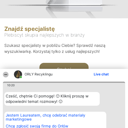
Znajdź specjalistę
Plebiscyt skupia najlepszych w branży
Szukasz specjalisty w pobliżu Ciebie? Sprawdź naszą
wyszukiwarkę. Korzystaj tylko z usług najlepszych!
Szukaj
ORŁY Recyklingu
Live chat
10:20
Cześć, chętnie Ci pomogę! 🙂 Kliknij proszę w
odpowiedni temat rozmowy! 🙂
Organizator plebiscytu
Plebiscyt
Kontakt
Jestem Laureatem, chcę odebrać materiały
Bright Side Solutions sp. z o.
Laureaci
Kontakt
marketingowe
o. sp. k.
Lista
ul. Ruska 22
wszystkich
Chcę zgłosić swoją firmę do Orłów