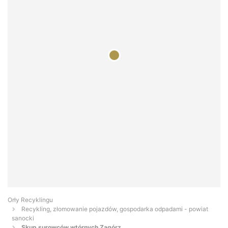
Orły Recyklingu
Recykling, złomowanie pojazdów, gospodarka odpadami - powiat
sanocki
Skup surowców wtórnych Zagórz