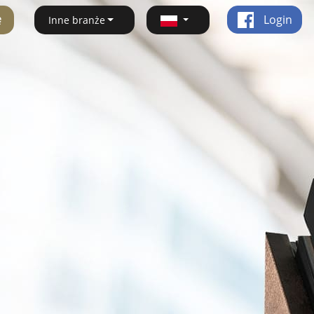
ę
Login
Inne branże