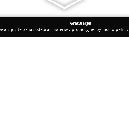
Gratulacje!
awdź już teraz jak odebrać materiały promocyjne, by móc w pełni c
w, gospodarka odpadami - Głubczyce
Złomowanie Pojazdów M
o
O firmie:
Złomowanie Pojazdów Marek
zajmująca się profesjonalnym
Przedsiębiorstwo działa nieprz
wypracowując stabilną pozycję 
Pokaż więcej >>
kompleksowe usługi związane 
osobowych i dostawczych, nieza
wizualnego.