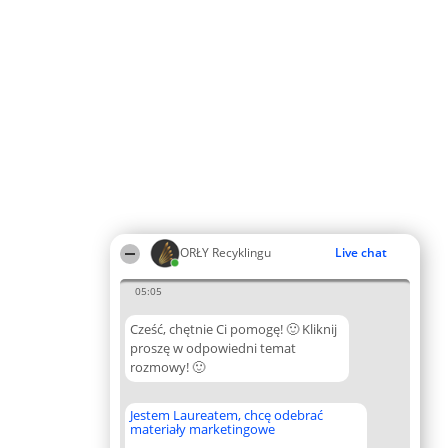
ORŁY Recyklingu
Live chat
05:05
Cześć, chętnie Ci pomogę! 🙂 Kliknij
proszę w odpowiedni temat
rozmowy! 🙂
Jestem Laureatem, chcę odebrać
materiały marketingowe