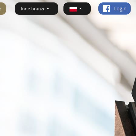
ę
Login
Inne branże