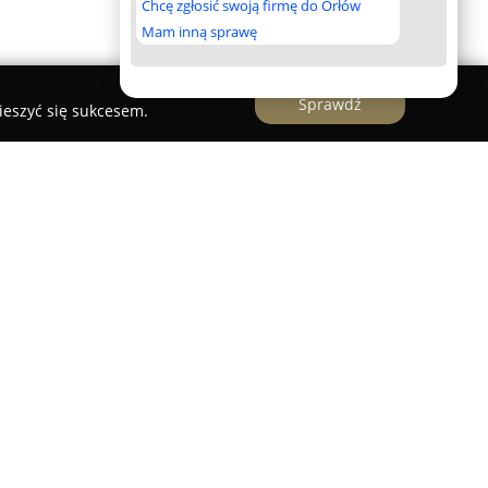
Chcę zgłosić swoją firmę do Orłów
Mam inną sprawę
Sprawdź
ieszyć się sukcesem.
arek Maćko
 Maćko
to firma zlokalizowana w Głubczycach,
 demontażem oraz recyklingiem pojazdów.
erwanie od 1995 roku przy ul. Oświęcimskiej 5b,
na rynku lokalnym. W ofercie znajdują się
z legalnym skupem oraz kasacją samochodów
leżnie od ich stanu technicznego czy