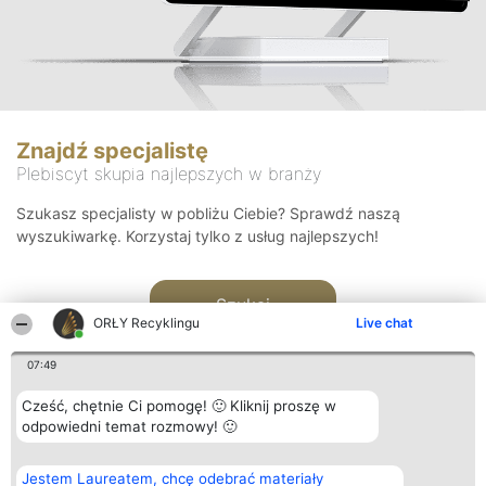
Znajdź specjalistę
Plebiscyt skupia najlepszych w branży
Szukasz specjalisty w pobliżu Ciebie? Sprawdź naszą
wyszukiwarkę. Korzystaj tylko z usług najlepszych!
Szukaj
ORŁY Recyklingu
Live chat
07:49
Cześć, chętnie Ci pomogę! 🙂 Kliknij proszę w
odpowiedni temat rozmowy! 🙂
Organizator plebiscytu
Plebiscyt
Kontakt
Jestem Laureatem, chcę odebrać materiały
Bright Side Solutions sp. z o.
Laureaci
Kontakt