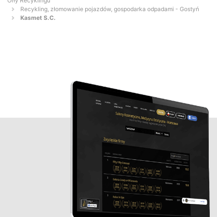
Orły Recyklingu
Recykling, złomowanie pojazdów, gospodarka odpadami - Gostyń
Kasmet S.C.