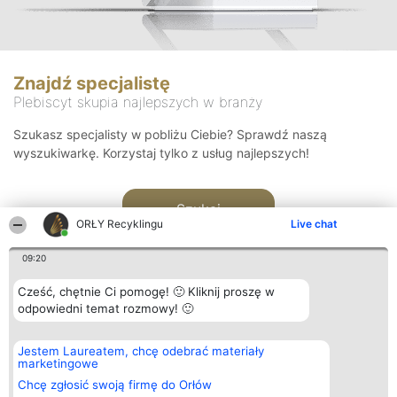
Znajdź specjalistę
Plebiscyt skupia najlepszych w branży
Szukasz specjalisty w pobliżu Ciebie? Sprawdź naszą
wyszukiwarkę. Korzystaj tylko z usług najlepszych!
Szukaj
ORŁY Recyklingu
Live chat
09:20
Cześć, chętnie Ci pomogę! 🙂 Kliknij proszę w
odpowiedni temat rozmowy! 🙂
Organizator plebiscytu
Plebiscyt
Kontakt
Jestem Laureatem, chcę odebrać materiały
Bright Side Solutions sp. z o.
Laureaci
Kontakt
marketingowe
o. sp. k.
Lista
ul. Ruska 22
wszystkich
Chcę zgłosić swoją firmę do Orłów
Wrocław 50-079
Laureatów