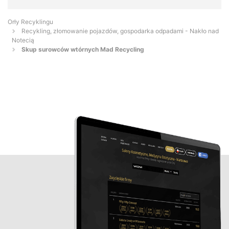
Orły Recyklingu
Recykling, złomowanie pojazdów, gospodarka odpadami - Nakło nad
Notecią
Skup surowców wtórnych Mad Recycling