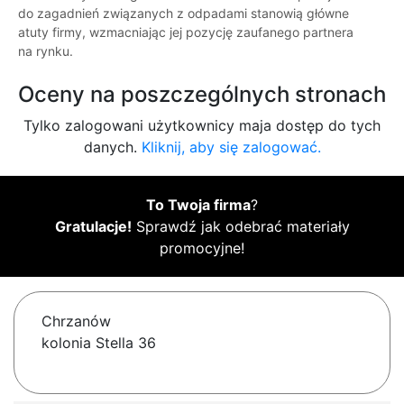
do zagadnień związanych z odpadami stanowią główne
atuty firmy, wzmacniając jej pozycję zaufanego partnera
na rynku.
Oceny na poszczególnych stronach
Tylko zalogowani użytkownicy maja dostęp do tych
danych.
Kliknij, aby się zalogować.
To Twoja firma
?
Gratulacje!
Sprawdź jak odebrać materiały
promocyjne!
Chrzanów
kolonia Stella 36