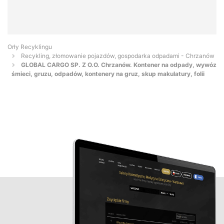
Orły Recyklingu
Recykling, złomowanie pojazdów, gospodarka odpadami - Chrzanów
GLOBAL CARGO SP. Z O.O. Chrzanów. Kontener na odpady, wywóz
śmieci, gruzu, odpadów, kontenery na gruz, skup makulatury, folii