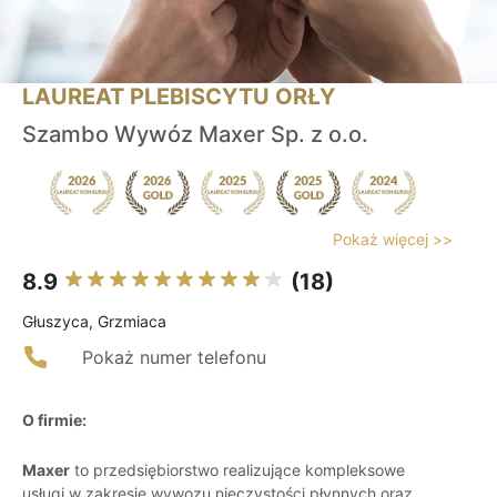
LAUREAT PLEBISCYTU ORŁY
Szambo Wywóz Maxer Sp. z o.o.
Pokaż więcej >>
8.9
(18)
Głuszyca, Grzmiaca
Pokaż numer telefonu
O firmie:
Maxer
to przedsiębiorstwo realizujące kompleksowe
usługi w zakresie wywozu nieczystości płynnych oraz