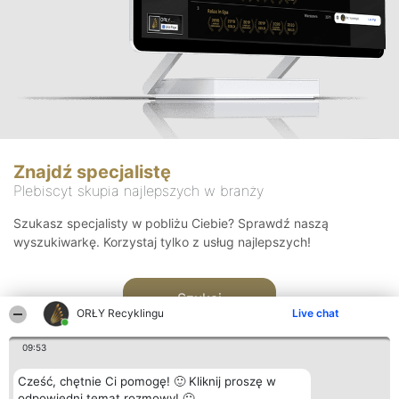
Znajdź specjalistę
Plebiscyt skupia najlepszych w branży
Szukasz specjalisty w pobliżu Ciebie? Sprawdź naszą
wyszukiwarkę. Korzystaj tylko z usług najlepszych!
Szukaj
ORŁY Recyklingu
Live chat
09:53
Cześć, chętnie Ci pomogę! 🙂 Kliknij proszę w
odpowiedni temat rozmowy! 🙂