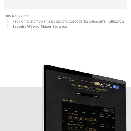
Orły Recyklingu
Recykling, złomowanie pojazdów, gospodarka odpadami - Głuszyca
Szambo Wywóz Maxer Sp. z o.o.