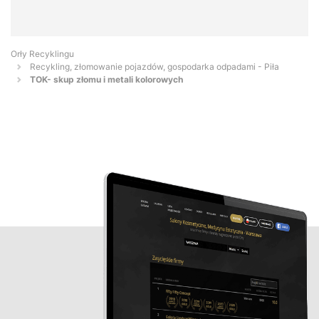
Orły Recyklingu
Recykling, złomowanie pojazdów, gospodarka odpadami - Piła
TOK- skup złomu i metali kolorowych