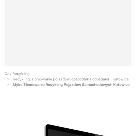
Orły Recyklingu
Recykling, złomowanie pojazdów, gospodarka odpadami - Katowice
Myks Złomowanie Recykling Pojazdów Samochodowych Katowice