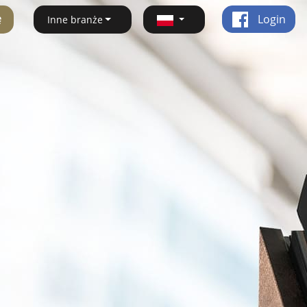
ę
Login
Inne branże