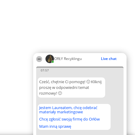
ORŁY Recyklingu
Live chat
07:57
Cześć, chętnie Ci pomogę! 🙂 Kliknij
proszę w odpowiedni temat
rozmowy! 🙂
Jestem Laureatem, chcę odebrać
materiały marketingowe
Chcę zgłosić swoją firmę do Orłów
Mam inną sprawę