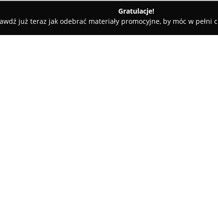
Gratulacje!
awdź już teraz jak odebrać materiały promocyjne, by móc w pełni c
w, gospodarka odpadami - Łódź
Odylion Recycling
O firmie:
Odylion Recycling
funkcjonuje 
recyklingu, posiadając ponad 
surowców wtórnych. Przedsiębi
oraz metali kolorowych, świadc
biznesowych w całej Polsce. 
Recyklingu, zlokalizowanych p
umożliwia firmie efektywne g
Odylion Recycling prowadzi dzi
o obiegu zamkniętym oraz dba