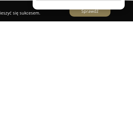
Sprawdź
ieszyć się sukcesem.
jako znaczący podmiot w polskim sektorze
25 lat doświadczenia w sprzedaży hurtowej
orstwo koncentruje się na skupie makulatury
ząc złożone usługi dla klientów indywidualnych i
Rozbudowana sieć wyspecjalizowanych Centrów
rzy kluczowych trasach komunikacyjnych,
ospodarowanie odpadami.
ałania proekologiczne, realizując idee gospodarki
jąc o ograniczenie negatywnego oddziaływania