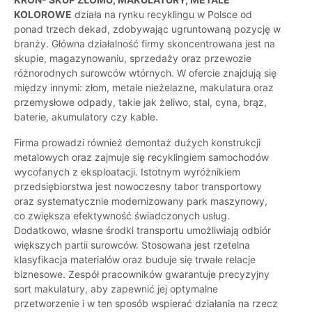
KOLOROWE
działa na rynku recyklingu w Polsce od
ponad trzech dekad, zdobywając ugruntowaną pozycję w
branży. Główna działalność firmy skoncentrowana jest na
skupie, magazynowaniu, sprzedaży oraz przewozie
różnorodnych surowców wtórnych. W ofercie znajdują się
między innymi: złom, metale nieżelazne, makulatura oraz
przemysłowe odpady, takie jak żeliwo, stal, cyna, brąz,
baterie, akumulatory czy kable.
Firma prowadzi również demontaż dużych konstrukcji
metalowych oraz zajmuje się recyklingiem samochodów
wycofanych z eksploatacji. Istotnym wyróżnikiem
przedsiębiorstwa jest nowoczesny tabor transportowy
oraz systematycznie modernizowany park maszynowy,
co zwiększa efektywność świadczonych usług.
Dodatkowo, własne środki transportu umożliwiają odbiór
większych partii surowców. Stosowana jest rzetelna
klasyfikacja materiałów oraz buduje się trwałe relacje
biznesowe. Zespół pracowników gwarantuje precyzyjny
sort makulatury, aby zapewnić jej optymalne
przetworzenie i w ten sposób wspierać działania na rzecz