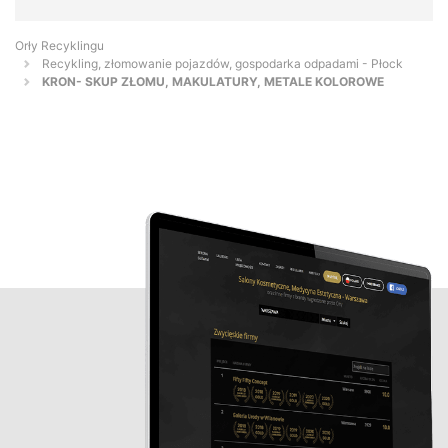
Orły Recyklingu
Recykling, złomowanie pojazdów, gospodarka odpadami - Płock
KRON- SKUP ZŁOMU, MAKULATURY, METALE KOLOROWE