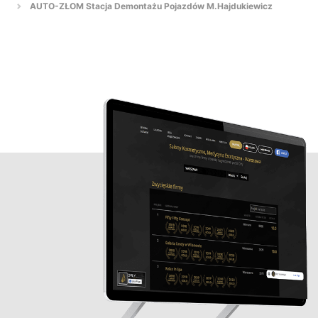
AUTO-ZŁOM Stacja Demontażu Pojazdów M.Hajdukiewicz