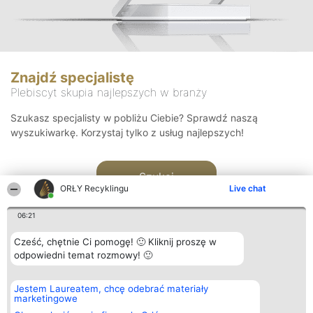
Znajdź specjalistę
Plebiscyt skupia najlepszych w branży
Szukasz specjalisty w pobliżu Ciebie? Sprawdź naszą
wyszukiwarkę. Korzystaj tylko z usług najlepszych!
Szukaj
ORŁY Recyklingu
Live chat
06:21
Cześć, chętnie Ci pomogę! 🙂 Kliknij proszę w
odpowiedni temat rozmowy! 🙂
Organizator plebiscytu
Plebiscyt
Kontakt
Jestem Laureatem, chcę odebrać materiały
Bright Side Solutions sp. z o.
Laureaci
Kontakt
marketingowe
o. sp. k.
Lista
ul. Ruska 22
wszystkich