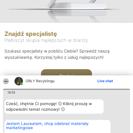
Znajdź specjalistę
Plebiscyt skupia najlepszych w branży
Szukasz specjalisty w pobliżu Ciebie? Sprawdź naszą
wyszukiwarkę. Korzystaj tylko z usług najlepszych!
Szukaj
ORŁY Recyklingu
Live chat
18:55
Cześć, chętnie Ci pomogę! 🙂 Kliknij proszę w
odpowiedni temat rozmowy! 🙂
Organizator plebiscytu
Plebiscyt
Kontakt
Jestem Laureatem, chcę odebrać materiały
Bright Side Solutions sp. z o.
Laureaci
Kontakt
marketingowe
o. sp. k.
Lista
ul. Ruska 22
wszystkich