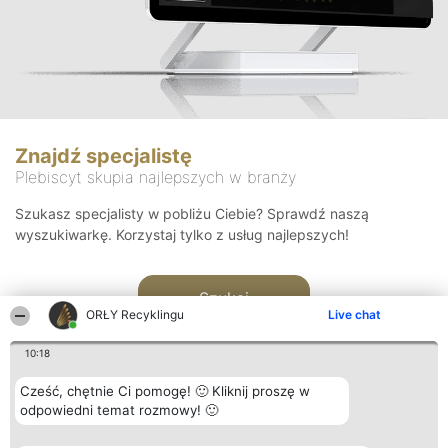
Znajdź specjalistę
Plebiscyt skupia najlepszych w branży
Szukasz specjalisty w pobliżu Ciebie? Sprawdź naszą
wyszukiwarkę. Korzystaj tylko z usług najlepszych!
Szukaj
ORŁY Recyklingu
Live chat
10:18
Cześć, chętnie Ci pomogę! 🙂 Kliknij proszę w
odpowiedni temat rozmowy! 🙂
Organizator plebiscytu
Plebiscyt
Kontakt