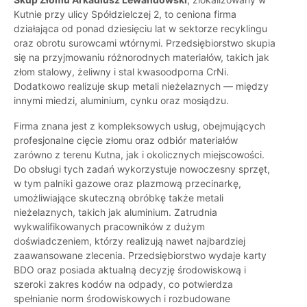
Kutnie przy ulicy Spółdzielczej 2, to ceniona firma
działająca od ponad dziesięciu lat w sektorze recyklingu
oraz obrotu surowcami wtórnymi. Przedsiębiorstwo skupia
się na przyjmowaniu różnorodnych materiałów, takich jak
złom stalowy, żeliwny i stal kwasoodporna CrNi.
Dodatkowo realizuje skup metali nieżelaznych — między
innymi miedzi, aluminium, cynku oraz mosiądzu.
Firma znana jest z kompleksowych usług, obejmujących
profesjonalne cięcie złomu oraz odbiór materiałów
zarówno z terenu Kutna, jak i okolicznych miejscowości.
Do obsługi tych zadań wykorzystuje nowoczesny sprzęt,
w tym palniki gazowe oraz plazmową przecinarkę,
umożliwiające skuteczną obróbkę także metali
nieżelaznych, takich jak aluminium. Zatrudnia
wykwalifikowanych pracowników z dużym
doświadczeniem, którzy realizują nawet najbardziej
zaawansowane zlecenia. Przedsiębiorstwo wydaje karty
BDO oraz posiada aktualną decyzję środowiskową i
szeroki zakres kodów na odpady, co potwierdza
spełnianie norm środowiskowych i rozbudowane