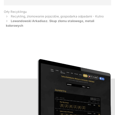
Orły Recyklingu
Recykling, złomowanie pojazdów, gospodarka odpadami - Kutno
Lewandowski Arkadiusz. Skup złomu stalowego, metali
kolorowych