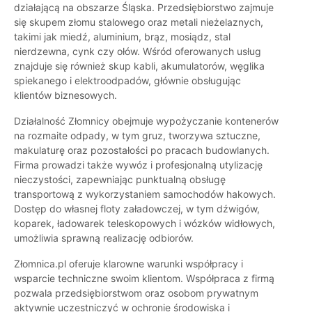
działającą na obszarze Śląska. Przedsiębiorstwo zajmuje
się skupem złomu stalowego oraz metali nieżelaznych,
takimi jak miedź, aluminium, brąz, mosiądz, stal
nierdzewna, cynk czy ołów. Wśród oferowanych usług
znajduje się również skup kabli, akumulatorów, węglika
spiekanego i elektroodpadów, głównie obsługując
klientów biznesowych.
Działalność Złomnicy obejmuje wypożyczanie kontenerów
na rozmaite odpady, w tym gruz, tworzywa sztuczne,
makulaturę oraz pozostałości po pracach budowlanych.
Firma prowadzi także wywóz i profesjonalną utylizację
nieczystości, zapewniając punktualną obsługę
transportową z wykorzystaniem samochodów hakowych.
Dostęp do własnej floty załadowczej, w tym dźwigów,
koparek, ładowarek teleskopowych i wózków widłowych,
umożliwia sprawną realizację odbiorów.
Złomnica.pl oferuje klarowne warunki współpracy i
wsparcie techniczne swoim klientom. Współpraca z firmą
pozwala przedsiębiorstwom oraz osobom prywatnym
aktywnie uczestniczyć w ochronie środowiska i