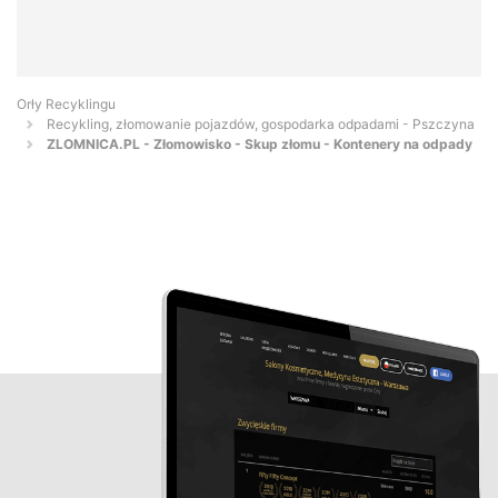
Orły Recyklingu
Recykling, złomowanie pojazdów, gospodarka odpadami - Pszczyna
ZLOMNICA.PL - Złomowisko - Skup złomu - Kontenery na odpady