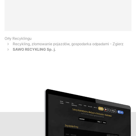
Orły Recyklingu
Recykling, złomowanie pojazdów, gospodarka odpadami - Zgierz
SAWO RECYKLING Sp. j.