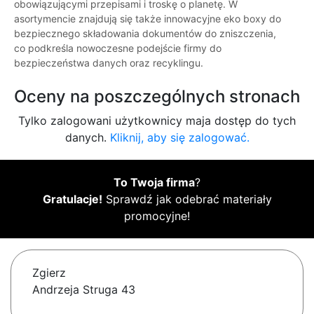
obowiązującymi przepisami i troskę o planetę. W
asortymencie znajdują się także innowacyjne eko boxy do
bezpiecznego składowania dokumentów do zniszczenia,
co podkreśla nowoczesne podejście firmy do
bezpieczeństwa danych oraz recyklingu.
Oceny na poszczególnych stronach
Tylko zalogowani użytkownicy maja dostęp do tych
danych.
Kliknij, aby się zalogować.
To Twoja firma
?
Gratulacje!
Sprawdź jak odebrać materiały
promocyjne!
Zgierz
Andrzeja Struga 43