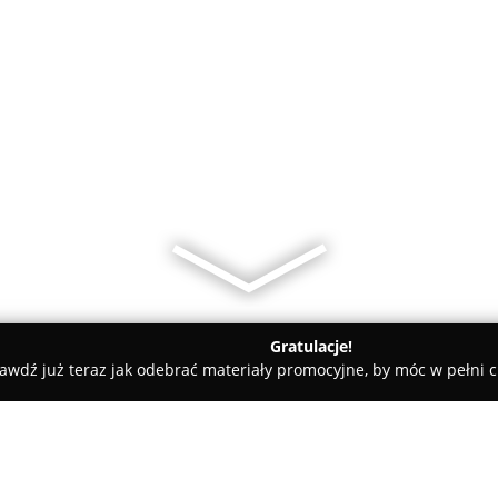
Gratulacje!
awdź już teraz jak odebrać materiały promocyjne, by móc w pełni c
w, gospodarka odpadami - Dąbrowa Górnicza
FHU TOM-KOL