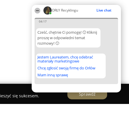
ORŁY Recyklingu
Live chat
04:17
Cześć, chętnie Ci pomogę! 🙂 Kliknij
proszę w odpowiedni temat
rozmowy! 🙂
Jestem Laureatem, chcę odebrać
materiały marketingowe
Chcę zgłosić swoją firmę do Orłów
Mam inną sprawę
Sprawdź
ieszyć się sukcesem.