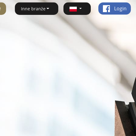
ę
Login
Inne branże