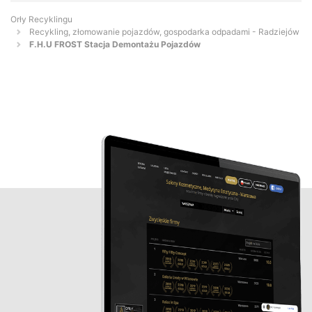
Orły Recyklingu
Recykling, złomowanie pojazdów, gospodarka odpadami - Radziejów
F.H.U FROST Stacja Demontażu Pojazdów