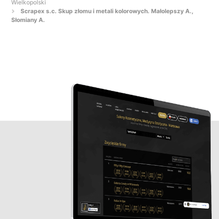
Wielkopolski
Scrapex s.c. Skup złomu i metali kolorowych. Małolepszy A.,
Słomiany A.