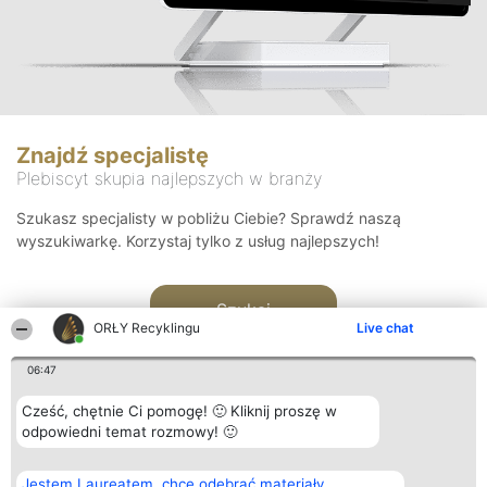
Znajdź specjalistę
Plebiscyt skupia najlepszych w branży
Szukasz specjalisty w pobliżu Ciebie? Sprawdź naszą
wyszukiwarkę. Korzystaj tylko z usług najlepszych!
Szukaj
ORŁY Recyklingu
Live chat
06:47
Cześć, chętnie Ci pomogę! 🙂 Kliknij proszę w
odpowiedni temat rozmowy! 🙂
Organizator plebiscytu
Plebiscyt
Kontakt
Jestem Laureatem, chcę odebrać materiały
Bright Side Solutions sp. z o.
Laureaci
Kontakt