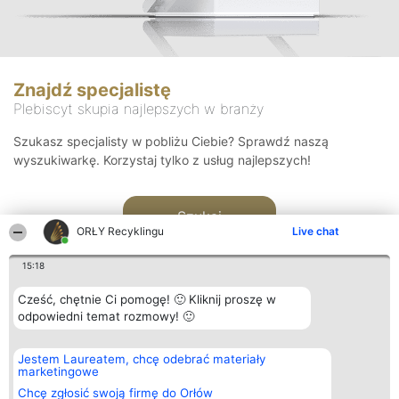
Znajdź specjalistę
Plebiscyt skupia najlepszych w branży
Szukasz specjalisty w pobliżu Ciebie? Sprawdź naszą
wyszukiwarkę. Korzystaj tylko z usług najlepszych!
Szukaj
ORŁY Recyklingu
Live chat
15:18
Cześć, chętnie Ci pomogę! 🙂 Kliknij proszę w
odpowiedni temat rozmowy! 🙂
Organizator plebiscytu
Plebiscyt
Kontakt
Jestem Laureatem, chcę odebrać materiały
Bright Side Solutions sp. z o.
Laureaci
Kontakt
marketingowe
o. sp. k.
Lista
ul. Ruska 22
wszystkich
Chcę zgłosić swoją firmę do Orłów