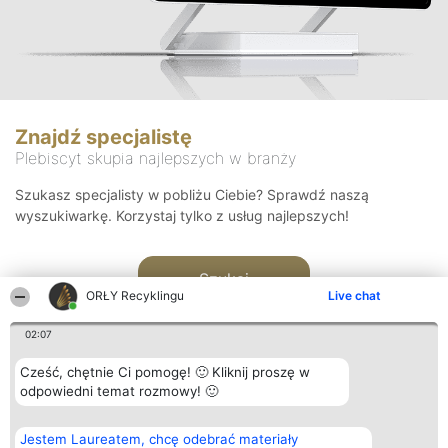
Znajdź specjalistę
Plebiscyt skupia najlepszych w branży
Szukasz specjalisty w pobliżu Ciebie? Sprawdź naszą
wyszukiwarkę. Korzystaj tylko z usług najlepszych!
Szukaj
ORŁY Recyklingu
Live chat
02:07
Cześć, chętnie Ci pomogę! 🙂 Kliknij proszę w
odpowiedni temat rozmowy! 🙂
Organizator plebiscytu
Plebiscyt
Kontakt
Jestem Laureatem, chcę odebrać materiały
Bright Side Solutions sp. z o.
Laureaci
Kontakt