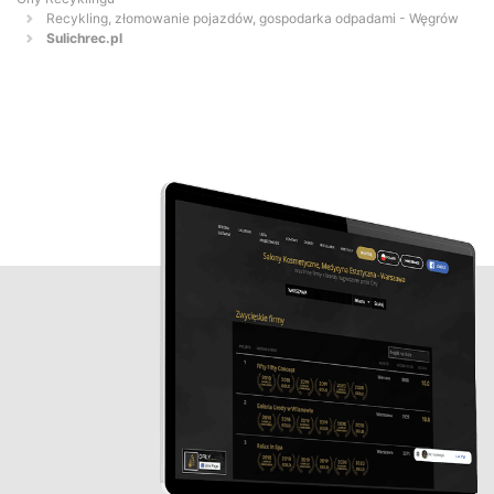
Recykling, złomowanie pojazdów, gospodarka odpadami - Węgrów
Sulichrec.pl