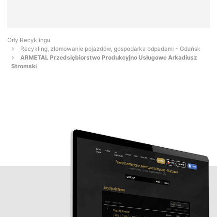
Orły Recyklingu
Recykling, złomowanie pojazdów, gospodarka odpadami - Gdańsk
ARMETAL Przedsiębiorstwo Produkcyjno Usługowe Arkadiusz
Stromski