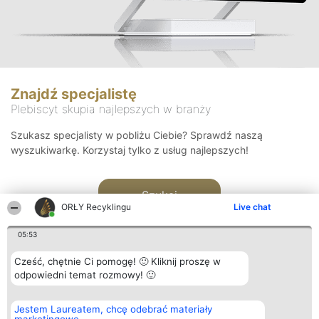
Znajdź specjalistę
Plebiscyt skupia najlepszych w branży
Szukasz specjalisty w pobliżu Ciebie? Sprawdź naszą
wyszukiwarkę. Korzystaj tylko z usług najlepszych!
Szukaj
ORŁY Recyklingu
Live chat
05:53
Cześć, chętnie Ci pomogę! 🙂 Kliknij proszę w
odpowiedni temat rozmowy! 🙂
Organizator plebiscytu
Plebiscyt
Kontakt
Jestem Laureatem, chcę odebrać materiały
Bright Side Solutions sp. z o.
Laureaci
Kontakt