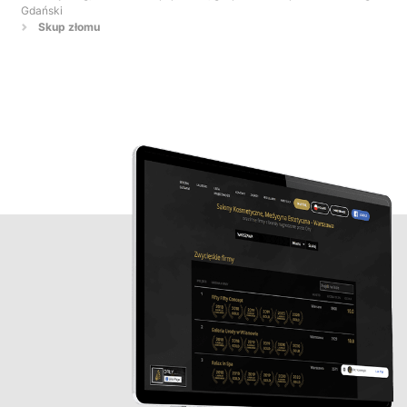
Gdański
Skup złomu