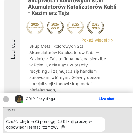
Skup Metali Kolorowych Stali
Akumulatorów Katalizatorów Kabli
- Kazimierz Tajs
Pokaż więcej >>
Laureaci
Skup Metali Kolorowych Stali
Akumulatorów Katalizatorów Kabli –
Kazimierz Tajs to firma mająca siedzibę
w Pcimiu, działająca w branży
recyklingu i zajmująca się handlem
surowcami wtórnymi. Główny obszar
specjalizacji stanowi skup metali
nieżelaznych, ...
ORŁY Recyklingu
Live chat
9.4
18:41
Cześć, chętnie Ci pomogę! 🙂 Kliknij proszę w
Organizator plebiscytu
Plebiscyt
Kontakt
Bright Side Solutions sp. z o.
Laureaci
Kontakt
odpowiedni temat rozmowy! 🙂
o. sp. k.
Lista