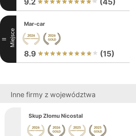
9.2
(45)
Mar-car
Miejsce
II
8.9
(15)
Inne firmy z województwa
Skup Złomu Nicostal