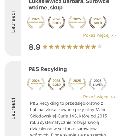
Łukasiewicz Barbara. Surowce
wtórne, skup
Laureaci
Pokaż więcej >>
8.9
P&S Recykling
Pokaż więcej >>
Laureaci
P&S Recykling to przedsiębiorstwo z
Lubina, zlokalizowane przy ulicy Marii
Skłodowskiej-Curie 143, które od 2015
roku systematycznie rozwija swoją
działalność w sektorze surowców
wtórnych. Firma skupia się na szeroko