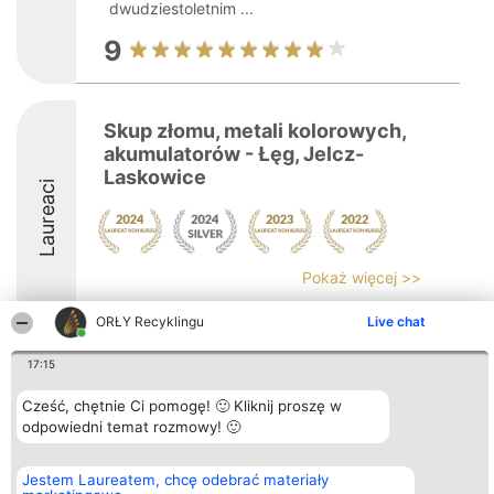
dwudziestoletnim ...
9
Skup złomu, metali kolorowych,
akumulatorów - Łęg, Jelcz-
Laskowice
Laureaci
Pokaż więcej >>
ORŁY Recyklingu
Live chat
17:15
Organizator plebiscytu
Plebiscyt
Kontakt
Cześć, chętnie Ci pomogę! 🙂 Kliknij proszę w
Bright Side Solutions sp. z o.
Laureaci
Kontakt
odpowiedni temat rozmowy! 🙂
o. sp. k.
Lista
ul. Ruska 22
wszystkich
Wrocław 50-079
Laureatów
Jestem Laureatem, chcę odebrać materiały
KRS 0000749100 | Regon
Zasady