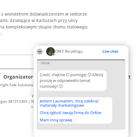
 z wieloletnim doświadczeniem w sektorze
ami, działające w Kartuzach przy ulicy
ę na kompleksowym skupie złomu stalowego,
..
ORŁY Recyklingu
Live chat
09:04
Cześć, chętnie Ci pomogę! 🙂 Kliknij
Organizator plebiscytu
Plebiscyt
Kontakt
proszę w odpowiedni temat
right Side Solutions sp. z o. o. sp. k.
Laureaci
rozmowy! 🙂
Kontakt
ul. Ruska 22
Lista
Wrocław 50-079
wszystkich
Jestem Laureatem, chcę odebrać
egon 381313360 | NIP 8943132676
Laureatów
materiały marketingowe
+48 508 492 400
Zasady
Chcę zgłosić swoją firmę do Orłów
Regulamin
Polityka
Mam inną sprawę
Prywatności