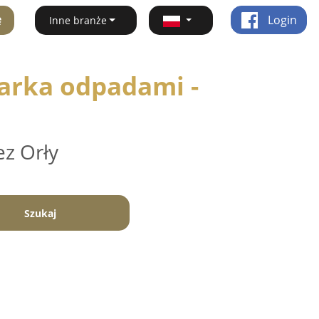
ę
Login
Inne branże
arka odpadami -
ez Orły
Szukaj