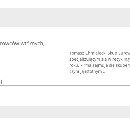
urowców wtórnych,
Tomasz Chmielecki Skup Surow
specjalizującym się w recykli
roku. Firma zajmuje się skupe
czyni ją istotnym ...
)