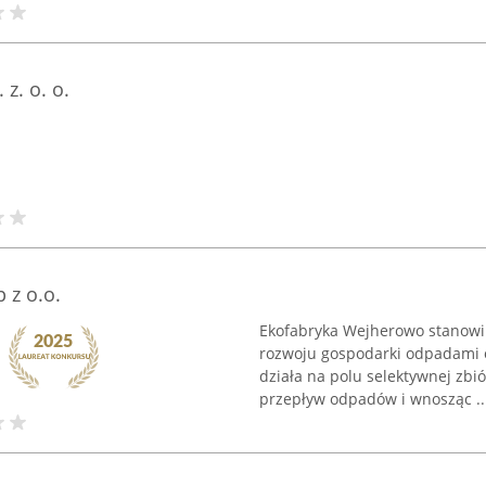
z. o. o.
 z o.o.
Ekofabryka Wejherowo stanowi 
rozwoju gospodarki odpadami o
działa na polu selektywnej zb
przepływ odpadów i wnosząc ..