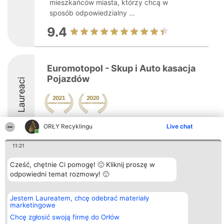
mieszkańców miasta, którzy chcą w
sposób odpowiedzialny ...
9.4
Euromotopol - Skup i Auto kasacja
Pojazdów
Laureaci
ORŁY Recyklingu
Live chat
11:21
Organizator plebiscytu
Plebiscyt
Kontakt
Cześć, chętnie Ci pomogę! 🙂 Kliknij proszę w
Bright Side Solutions sp. z o.
Laureaci
Kontakt
odpowiedni temat rozmowy! 🙂
o. sp. k.
Lista
ul. Ruska 22
wszystkich
Wrocław 50-079
Laureatów
Jestem Laureatem, chcę odebrać materiały
KRS 0000749100 | Regon
Zasady
marketingowe
381313360 | NIP 8943132676
Regulamin
+48 508 492 400
Polityka
Chcę zgłosić swoją firmę do Orłów
Prywatności