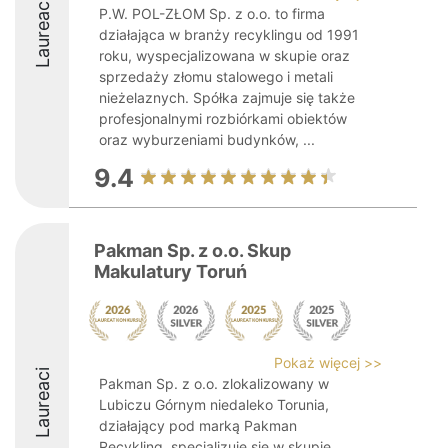
Laureaci
P.W. POL-ZŁOM Sp. z o.o. to firma
działająca w branży recyklingu od 1991
roku, wyspecjalizowana w skupie oraz
sprzedaży złomu stalowego i metali
nieżelaznych. Spółka zajmuje się także
profesjonalnymi rozbiórkami obiektów
oraz wyburzeniami budynków, ...
9.4
Pakman Sp. z o.o. Skup
Makulatury Toruń
Pokaż więcej >>
Laureaci
Pakman Sp. z o.o. zlokalizowany w
Lubiczu Górnym niedaleko Torunia,
działający pod marką Pakman
Recykling, specjalizuje się w skupie