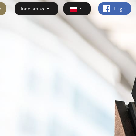
ę
Login
Inne branże