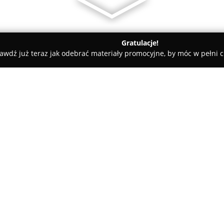
Gratulacje!
awdź już teraz jak odebrać materiały promocyjne, by móc w pełni c
w, gospodarka odpadami - Świecie
Zakład Usług Komunalnych 
O firmie:
Zakład Usług Komunalnych w 
pięćdziesięcioletniej historii
zarządzania odpadami oraz sz
Przedsiębiorstwo działa nieprz
Pokaż więcej >>
zachowania czystości i estetyc
jak Lniano, Bukowiec, Nakło, Św
oferowanych usług wchodzi pr