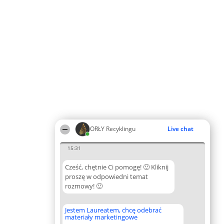
ORŁY Recyklingu
Live chat
15:31
Cześć, chętnie Ci pomogę! 🙂 Kliknij
proszę w odpowiedni temat
rozmowy! 🙂
Jestem Laureatem, chcę odebrać
materiały marketingowe