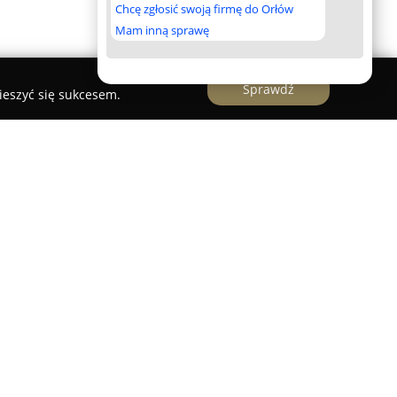
Chcę zgłosić swoją firmę do Orłów
Mam inną sprawę
Sprawdź
ieszyć się sukcesem.
Świecie
Świeciu
to uznana firma o ponad
, świadcząca usługi w zakresie kompleksowego
eroko pojętych usług komunalnych.
erwanie od 1951 roku, przyczyniając się do
znego wyglądu Świecia i pobliskich gmin, takich
iekatowo, Osie, Jeżewo i Sadki. W zakres
ofesjonalny odbiór różnorodnych odpadów