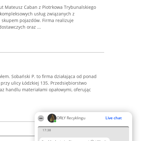
ut Mateusz Caban z Piotrkowa Trybunalskiego
u kompleksowych usług związanych z
 skupem pojazdów. Firma realizuje
ostawczych oraz ...
łem. Sobański P. to firma działająca od ponad
przy ulicy Łódzkiej 135. Przedsiębiorstwo
raz handlu materiałami opałowymi, oferując
ORŁY Recyklingu
Live chat
17:38