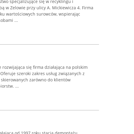
two specjalizujące się w recyklingu i
ą w Zelowie przy ulicy A. Mickiewicza 4. Firma
sku wartościowych surowców, wspierając
obami ...
 rozwijająca się firma działająca na polskim
 Oferuje szeroki zakres usług związanych z
skierowanych zarówno do klientów
orstw. ...
iałająca od 1997 roku stacja demontażu