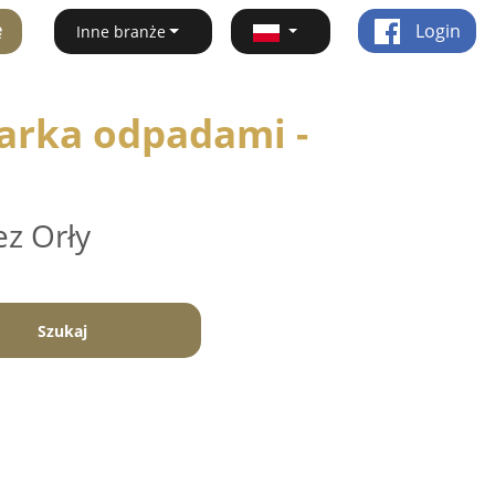
ę
Login
Inne branże
arka odpadami -
ez Orły
Szukaj