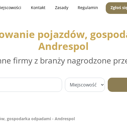
iejscowości
Kontakt
Zasady
Regulamin
Zgłoś si
mowanie pojazdów, gospod
Andrespol
nne firmy z branży nagrodzone prz
ów, gospodarka odpadami - Andrespol