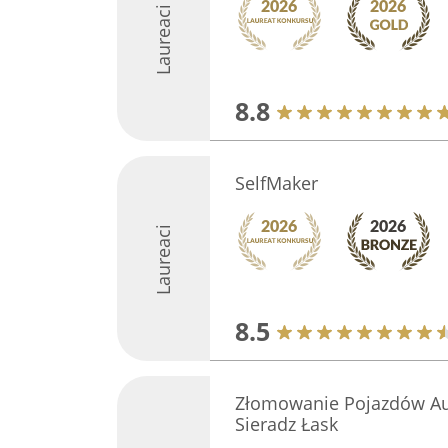
Laureaci
8.8
SelfMaker
Laureaci
8.5
Złomowanie Pojazdów Au
Sieradz Łask