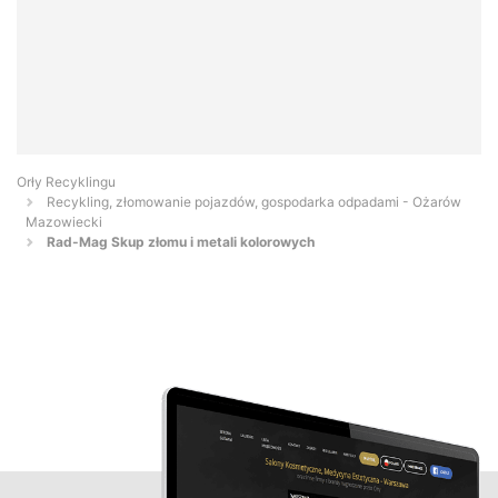
Orły Recyklingu
Recykling, złomowanie pojazdów, gospodarka odpadami - Ożarów
Mazowiecki
Rad-Mag Skup złomu i metali kolorowych