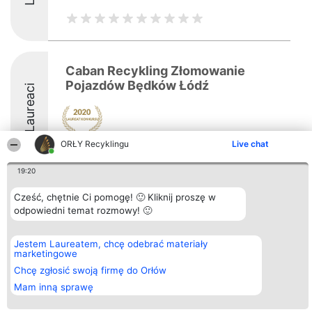
Caban Recykling Złomowanie
Pojazdów Będków Łódź
Laureaci
ORŁY Recyklingu
Live chat
19:20
Cześć, chętnie Ci pomogę! 🙂 Kliknij proszę w
Organizator plebiscytu
Plebiscyt
Kontakt
odpowiedni temat rozmowy! 🙂
Bright Side Solutions sp. z o.
Laureaci
Kontakt
o. sp. k.
Lista
ul. Ruska 22
wszystkich
Jestem Laureatem, chcę odebrać materiały
Wrocław 50-079
Laureatów
marketingowe
KRS 0000749100 | Regon
Zasady
381313360 | NIP 8943132676
Regulamin
Chcę zgłosić swoją firmę do Orłów
+48 508 492 400
Polityka
Mam inną sprawę
Prywatności